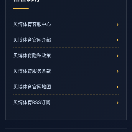
贝博体育客服中心
贝博体育官网介绍
贝博体育隐私政策
贝博体育服务条款
贝博体育官网地图
贝博体育RSS订阅