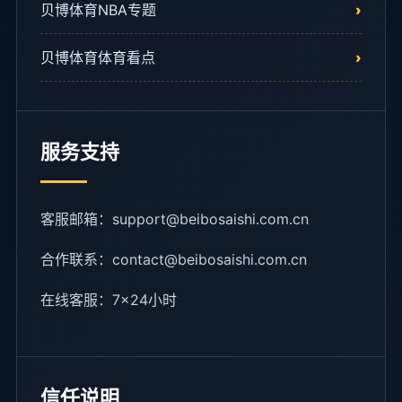
贝博体育NBA专题
贝博体育体育看点
服务支持
客服邮箱：support@beibosaishi.com.cn
合作联系：contact@beibosaishi.com.cn
在线客服：7×24小时
信任说明