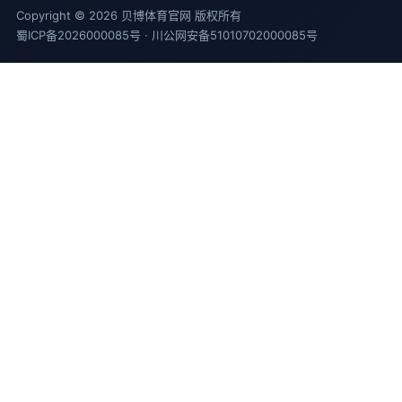
Copyright © 2026 贝博体育官网 版权所有
蜀ICP备2026000085号 · 川公网安备51010702000085号