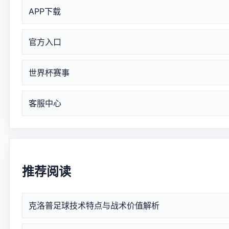
APP下载
官方入口
世界杯赛事
客服中心
推荐阅读
克洛普足球技术特点与战术价值解析