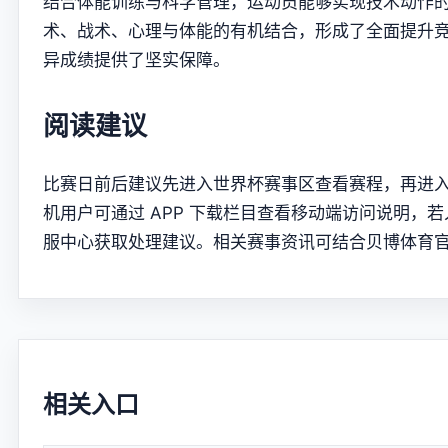
结合体能训练与科学管理，运动员能够实现技术动作
术、战术、心理与体能的有机结合，形成了全面提升
异成绩提供了坚实保障。
阅读建议
比赛日前后建议先进入世界杯赛事区查看赛程，再进
机用户可通过 APP 下载栏目查看移动端访问说明，
服中心获取处理建议。相关赛事资讯可结合
贝博体育
相关入口