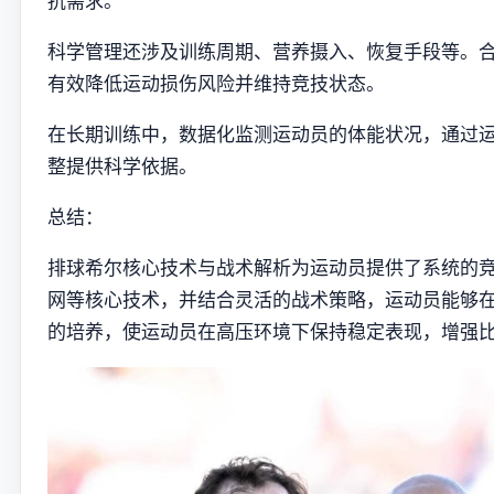
抗需求。
科学管理还涉及训练周期、营养摄入、恢复手段等。
有效降低运动损伤风险并维持竞技状态。
在长期训练中，数据化监测运动员的体能状况，通过
整提供科学依据。
总结：
排球希尔核心技术与战术解析为运动员提供了系统的
网等核心技术，并结合灵活的战术策略，运动员能够
的培养，使运动员在高压环境下保持稳定表现，增强