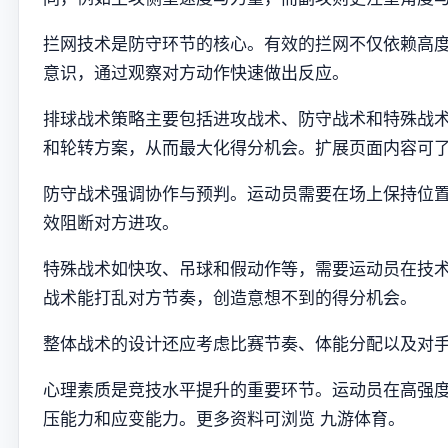
拦网技术是防守环节的核心。有效的拦网不仅依赖高
意识，通过观察对方动作快速做出反应。
排球战术策略主要包括进攻战术、防守战术和特殊战
和轮转方案，从而最大化得分机会。扩展页面内容可
防守战术强调协作与预判。运动员需要在场上保持位
效阻断对方进攻。
特殊战术如快攻、吊球和假动作等，需要运动员在技
战术能打乱对方节奏，创造意想不到的得分机会。
整体战术的设计还应考虑比赛节奏、体能分配以及对
心理素质是竞技水平提升的重要环节。运动员在高强
压能力和应变能力。更多资料可浏览
九游体育
。